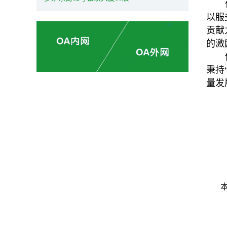
以服
贡献
的激
秉持
量发