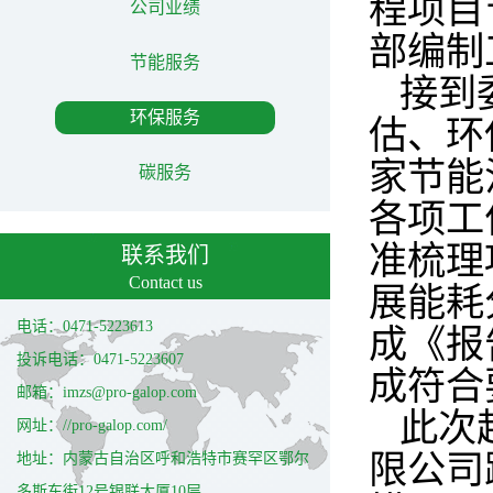
程项目
公司业绩
部编制
节能服务
接到
环保服务
估、环
家节能
碳服务
各项工
准梳理
联系我们
Contact us
展能耗
电话：0471-5223613
成《报
投诉电话：0471-5223607
成符合
邮箱：imzs@pro-galop.com
此次
网址：//pro-galop.com/
限公司
地址：内蒙古自治区呼和浩特市赛罕区鄂尔
多斯东街12号银联大厦10层