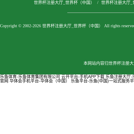
世界杯注册大厅_世界杯（中国）
/
世界杯注册大厅
Copyright © 2002-2026 世界杯注册大厅_世界杯（中国） All rights reserve
本网站内容归世界杯注册大
乐鱼体育-乐鱼体育集团有限公司
云开平台-手机APP下载
乐鱼注册大厅-
官网
华体会手机平台-华体会（中国）
乐鱼平台-乐鱼(中国)一站式服务