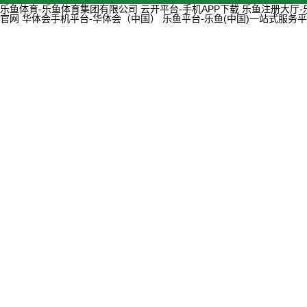
乐鱼体育-乐鱼体育集团有限公司
云开平台-手机APP下载
乐鱼注册大厅-
官网
华体会手机平台-华体会（中国）
乐鱼平台-乐鱼(中国)一站式服务