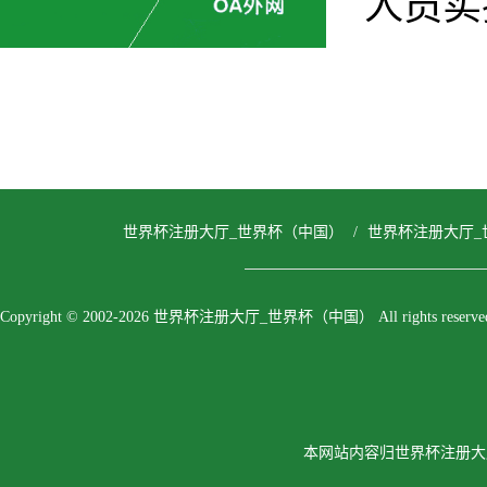
人员实
世界杯注册大厅_世界杯（中国）
/
世界杯注册大厅
Copyright © 2002-2026 世界杯注册大厅_世界杯（中国） All rights reserve
本网站内容归世界杯注册大