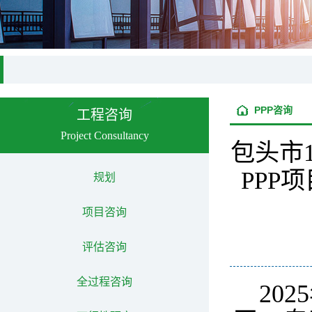
PPP咨询
工程咨询
Project Consultancy
包头市
PPP
规划
项目咨询
评估咨询
全过程咨询
20