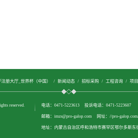
杯注册大厅_世界杯（中国）
/
新闻动态
/
招标采购
/
工程咨询
/
项
s reserved.
电话：0471-5223613 投诉电话：0471-5223607
邮箱：imzs@pro-galop.com 网址：//pro-galop.com
地址：内蒙古自治区呼和浩特市赛罕区鄂尔多斯东街