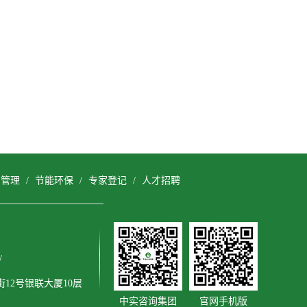
目管理
/
节能环保
/
专家登记
/
人才招聘
/
12号银联大厦10层
中实咨询集团
官网手机版