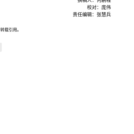
撰稿人：何鹏程
校对：庞伟
责任编辑：张慧兵
自转载引用。