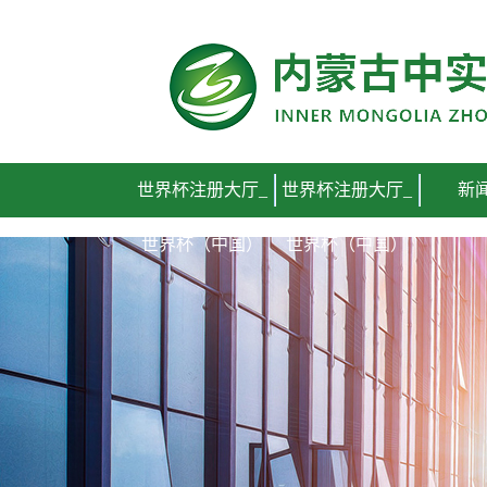
世界杯注册大厅_世界杯（中国）
世界杯注册大厅_
世界杯注册大厅_
新
世界杯（中国）
世界杯（中国）