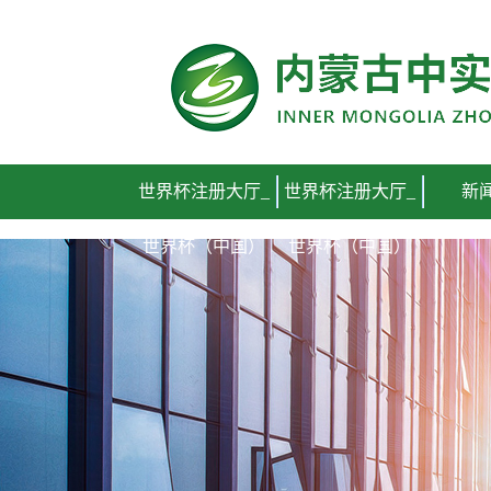
世界杯注册大厅_世界杯（中国）
世界杯注册大厅_
世界杯注册大厅_
新
世界杯（中国）
世界杯（中国）