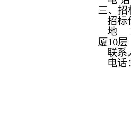
三、招
招标
地 
厦10层
联系
电话：0