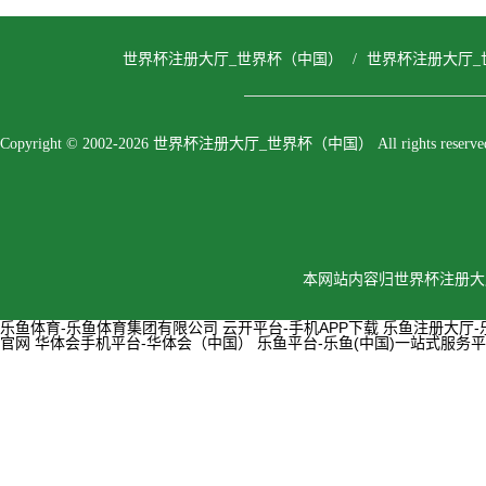
世界杯注册大厅_世界杯（中国）
/
世界杯注册大厅
Copyright © 2002-2026 世界杯注册大厅_世界杯（中国） All rights reserve
本网站内容归世界杯注册大
乐鱼体育-乐鱼体育集团有限公司
云开平台-手机APP下载
乐鱼注册大厅-
官网
华体会手机平台-华体会（中国）
乐鱼平台-乐鱼(中国)一站式服务