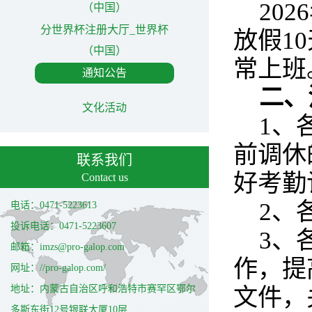
20
（中国）
分世界杯注册大厅_世界杯
放假1
（中国）
常上班
通知公告
二、
文化活动
1、
前调休
联系我们
好考勤
Contact us
2、
电话：0471-5223613
投诉电话：0471-5223607
3、
邮箱：imzs@pro-galop.com
作，提
网址：//pro-galop.com/
地址：内蒙古自治区呼和浩特市赛罕区鄂尔
文件，
多斯东街12号银联大厦10层