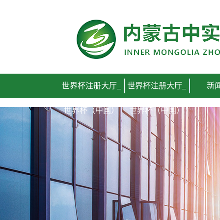
世界杯注册大厅_世界杯（中国）
世界杯注册大厅_
世界杯注册大厅_
新
世界杯（中国）
世界杯（中国）