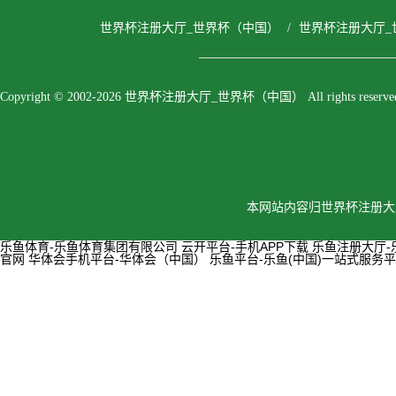
世界杯注册大厅_世界杯（中国）
/
世界杯注册大厅
Copyright © 2002-2026 世界杯注册大厅_世界杯（中国） All rights reserve
本网站内容归世界杯注册大
乐鱼体育-乐鱼体育集团有限公司
云开平台-手机APP下载
乐鱼注册大厅-
官网
华体会手机平台-华体会（中国）
乐鱼平台-乐鱼(中国)一站式服务