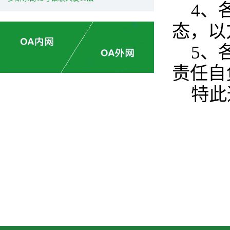
4、
态，以
5、
责任自
特此