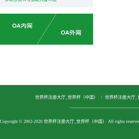
世界杯注册大厅_世界杯（中国）
/
世界杯注册大厅
Copyright © 2002-2026 世界杯注册大厅_世界杯（中国） All rights reserve