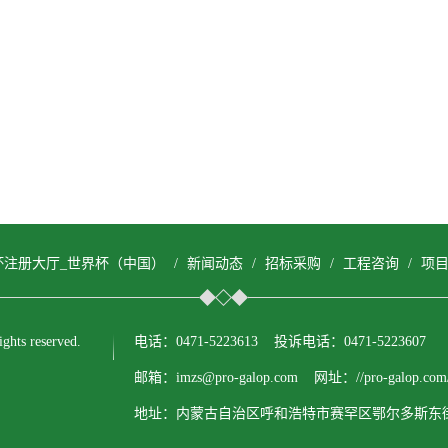
杯注册大厅_世界杯（中国）
/
新闻动态
/
招标采购
/
工程咨询
/
项
s reserved.
电话：0471-5223613 投诉电话：0471-5223607
邮箱：imzs@pro-galop.com 网址：//pro-galop.com
地址：内蒙古自治区呼和浩特市赛罕区鄂尔多斯东街