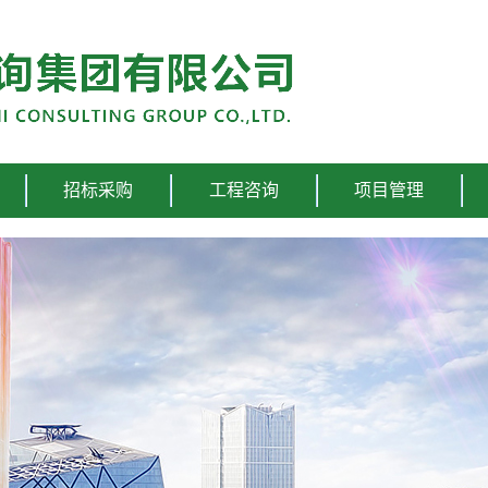
招标采购
工程咨询
项目管理