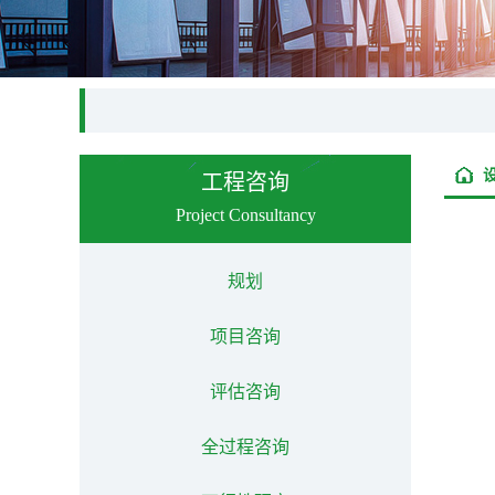
工程咨询
Project Consultancy
规划
项目咨询
评估咨询
全过程咨询