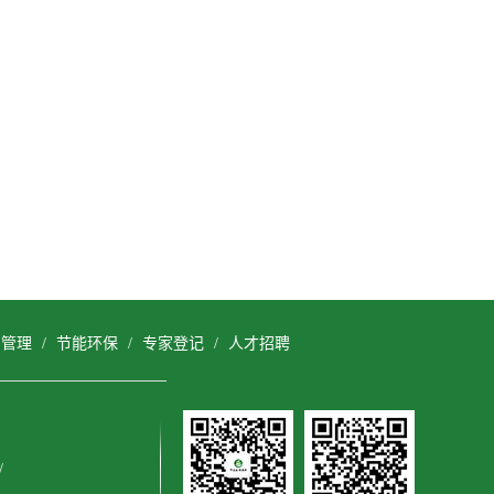
目管理
/
节能环保
/
专家登记
/
人才招聘
/