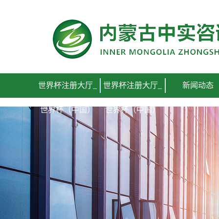
世界杯注册大厅_世界杯（中国）
世界杯注册大厅_
世界杯注册大厅_
新闻动态
世界杯（中国）
世界杯（中国）