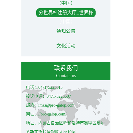
（中国）
分世界杯注册大厅_世界杯
（中国）
通知公告
文化活动
联系我们
Contact us
电话：0471-5223613
投诉电话：0471-5223607
邮箱：imzs@pro-galop.com
网址：//pro-galop.com/
地址：内蒙古自治区呼和浩特市赛罕区鄂尔
多斯东街12号银联大厦10层